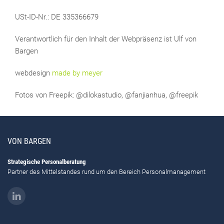
USt-ID-Nr.: DE 335366679
Verantwortlich für den Inhalt der Webpräsenz ist Ulf von
Bargen
webdesign
made by meyer
Fotos von Freepik: @dilokastudio, @fanjianhua, @freepik
VON BARGEN
Strategische Personalberatung
Partner des Mittelstandes rund um den Bereich Personalmanagement