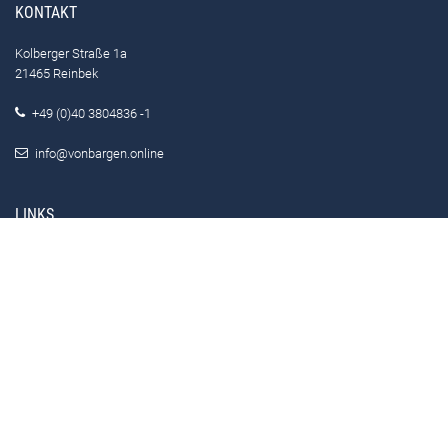
KONTAKT
Kolberger Straße 1a
21465 Reinbek
+49 (0)40 3804836 -1
info@vonbargen.online
LINKS
Home
Leistungen
Wer wir sind
© 2026 von Bargen Personalberatung
Impressum
Datenschutz